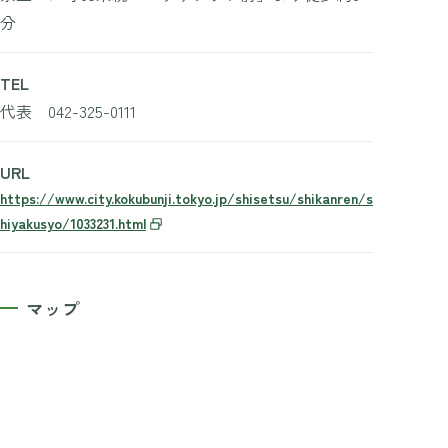
分
TEL
代表 042-325-0111
URL
https://www.city.kokubunji.tokyo.jp/shisetsu/shikanren/s
hiyakusyo/1033231.html
マップ