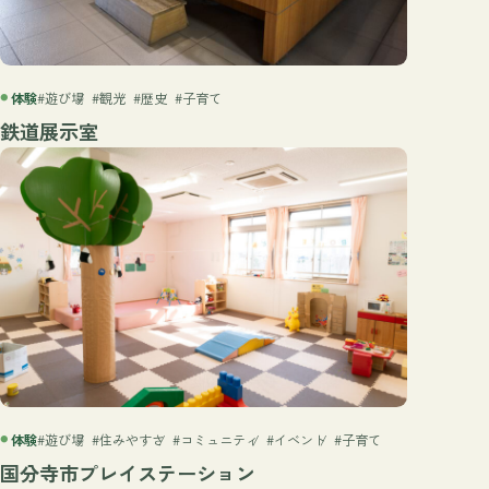
体験
#遊び場
#観光
#歴史
#子育て
鉄道展示室
体験
#遊び場
#住みやすさ
#コミュニティ
#イベント
#子育て
国分寺市プレイステーション